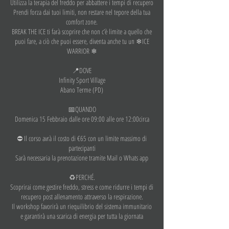
Utilizza la terapia del freddo per abbattere i tempi di recupero
Prendi forza dai tuoi limiti, non restare nel tepore della tua
comfort zone.
BREAK THE ICE ti farà scoprire che non c’è limite a quello che
puoi fare, a ciò che puoi essere, diventa anche tu un ❄ICE
WARRIOR ❄
📍DOVE
Infinity Sport Village
Abano Terme (PD)
📅QUANDO
Domenica 15 Febbraio dalle ore 09:00 alle ore 12:00circa
⛔ Il corso avrà il costo di €65 con un limite massimo di
partecipanti
Sarà necessaria la prenotazione tramite Mail o Whats app
♻PERCHÉ.
Scoprirai come gestire freddo, stress e come ridurre i tempi di
recupero post allenamento attraverso la respirazione.
Il workshop favorirà un riequilibrio del sistema immunitario
e garantirà una scarica di energia per tutta la giornata