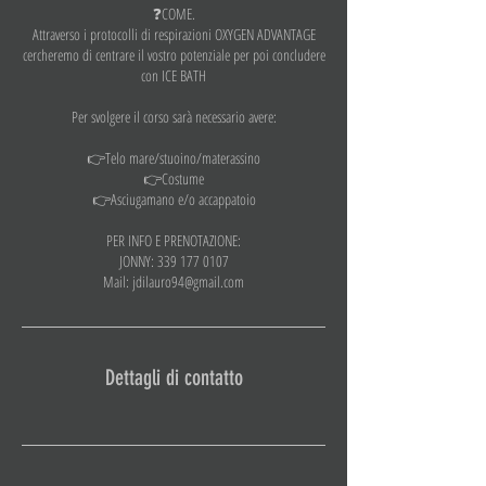
❓COME.
Attraverso i protocolli di respirazioni OXYGEN ADVANTAGE
cercheremo di centrare il vostro potenziale per poi concludere
con ICE BATH
Per svolgere il corso sarà necessario avere:
👉Telo mare/stuoino/materassino
👉Costume
👉Asciugamano e/o accappatoio
PER INFO E PRENOTAZIONE:
JONNY: 339 177 0107
Mail: jdilauro94@gmail.com
Dettagli di contatto